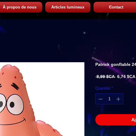
À propos de nous
Articles lumineux
Contact
Patrick gonflable 24
Prix
 8,99 $CA 
6,74 $CA
original
Quantité
*
Aj