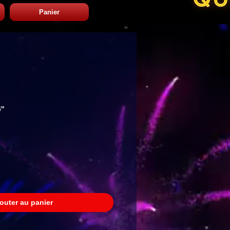
Panier
''
Prix
promotionnel
outer au panier