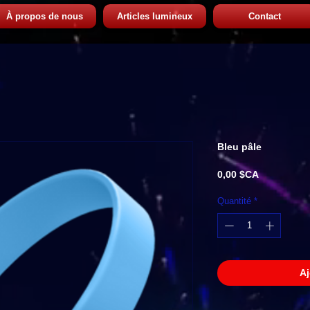
À propos de nous
Articles lumineux
Contact
Bleu pâle
Prix
0,00 $CA
Quantité
*
Aj