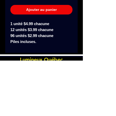
Ajouter au panier
1 unité $4.99 chacune
12 unités $3.99 chacune
96 unités $2.99 chacune
Piles incluses.
Lumineux.Québec
Laval, Québec, Canada
514-793-9655
À propos de nous
Nous contacter
Questions et
réponses
Nos produits