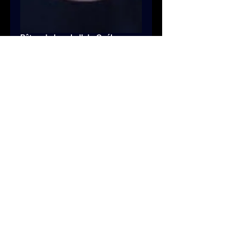
Bâton de baseball du Québec
Prix
1,95 $CA
Quantité
*
Ajouter au panier
42 pouces
Lumineux.Québec
Laval, Québec, Canada
514-793-9655