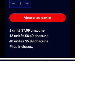
Ajouter au panier
1 unité $7.99 chacune
12 unités $6.49 chacune
48 unités $5.99 chacune
Piles incluses.
Lumineux.Québec
Laval, Québec, Canada
514-793-9655
À propos de nous
Nous contacter
Questions et
réponses