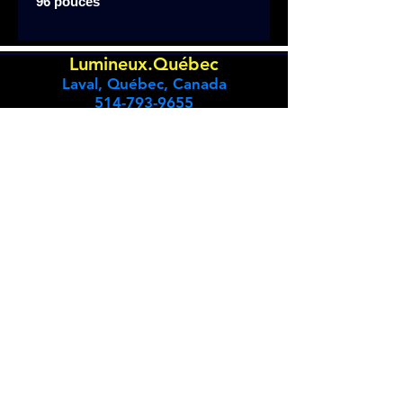
96 pouces
Lumineux.Québec
Laval, Québec, Canada
514-793-9655
À propos de nous
Nous contacter
Questions et
réponses
Nos produits
Nous livrons partout au Québec:
Montréal, Québec, Gatineau, Sherbrooke,
Longueuil, Drummondville, Victoriaville, Joliette,
Laval, Trois-Rivières, Saguenay, etc.