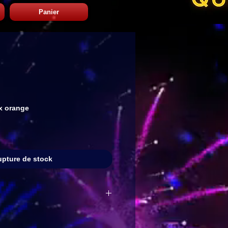
Panier
ux orange
pture de stock
.
se) $0.75 ch.