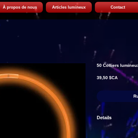
À propos de nous
Articles lumineux
Contact
50 Colliers lumine
Prix
39,50 $CA
Ru
Details
50 colliers $0.79 ch
600 colliers (1 cais