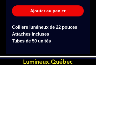
Ajouter au panier
Colliers lumineux de 22 pouces
Attaches incluses
Tubes de 50 unités
Lumineux.Québec
Laval, Québec, Canada
514-793-9655
À propos de nous
Nous contacter
Questions et
réponses
Nos produits