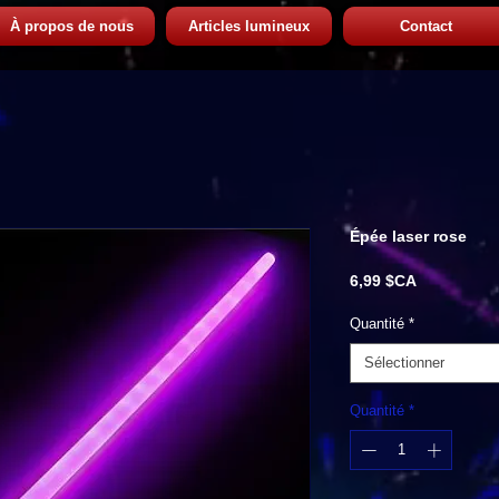
À propos de nous
Articles lumineux
Contact
Épée laser rose
Prix
6,99 $CA
Quantité
*
Sélectionner
Quantité
*